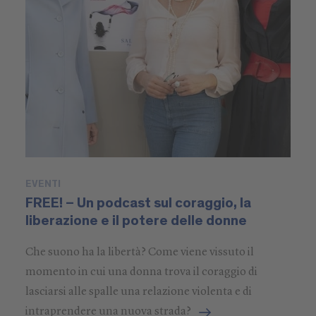
EVENTI
E
FREE! – Un podcast sul coraggio, la
L
liberazione e il potere delle donne
N
Che suono ha la libertà? Come viene vissuto il
Il
momento in cui una donna trova il coraggio di
ge
lasciarsi alle spalle una relazione violenta e di
co
intraprendere una nuova strada?
Ni