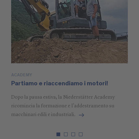
ACADEMY
A
Partiamo e riaccendiamo i motori!
S
Dopo la pausa estiva, la Niederstätter Academy
Ni
ricomincia la formazione e l'addestramento su
gl
macchinari edili e industriali.
de