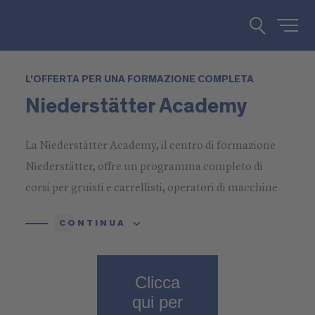
L'OFFERTA PER UNA FORMAZIONE COMPLETA
Niederstätter Academy
La Niederstätter Academy, il centro di formazione
Niederstätter, offre un programma completo di
corsi per gruisti e carrellisti, operatori di macchine
movimento terra e gru mobili, corsi rivolti a datori di
CONTINUA
lavoro e collaboratori. Niederstätter ha uno stretto
legame con il settore delle costruzioni, e per la
nostra azienda la correttezza è al primo posto,
Clicca
garantendo lo svolgimento pianificato delle lezioni.
qui per
Questo Le permetterà di calendarizzare in anticipo