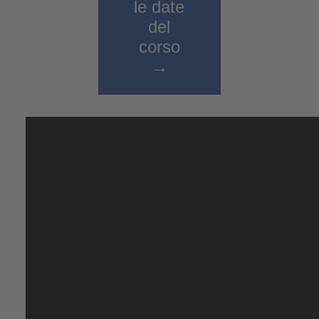
le date
tutte le attività di cantiere, corsi di specializzazione
del
compresi.
corso
→
Scegliete il Vs. corso: