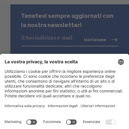
Tenetevi sempre aggiornati con
la nostra newsletter!
iscrizione
trattamento dati
(info)
Niederstätter SpA
Sedi
Gamma prodotti