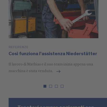
REFERENZE
P
Così funziona l'assistenza Niederstätter
S
Il lavoro di Mathias e il suo team inizia appena una
macchina è stata venduta.