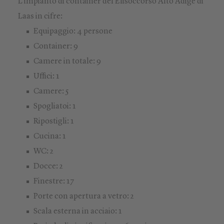
L'impianto di container del Elisoccorso Alto Adige di
Laas in cifre:
Equipaggio: 4 persone
Container: 9
Camere in totale: 9
Uffici: 1
Camere: 5
Spogliatoi: 1
Ripostigli: 1
Cucina: 1
WC: 2
Docce: 2
Finestre: 17
Porte con apertura a vetro: 2
Scala esterna in acciaio: 1