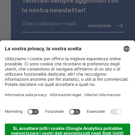
Tenetevi sempre aggiornati con
la nostra newsletter!
iscrizione
trattamento dati
(info)
Niederstätter SpA
Sedi
Gamma prodotti
Link utili
ACADEMY