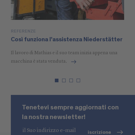
REFERENZE
P
Così funziona l'assistenza Niederstätter
U
L
Il lavoro di Mathias e il suo team inizia appena una
So
macchina è stata venduta.
st
re
Tenetevi sempre aggiornati con
la nostra newsletter!
iscrizione