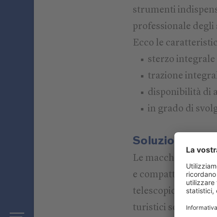
strumenti indispensa
professionale degli
Ecco le caratteristi
sterzo integrale
trazione integra
disponibilità di 
in grado di svol
Soluzioni Gree
Le macchine da lav
e compatte, come la
telescopico 1445e, so
turistici sensibili,