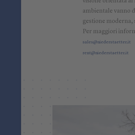
visione orientata al 
ambientale vanno di
gestione moderna, s
Per maggiori inform
sales@niederstaetter.it
rent@niederstaetter.it