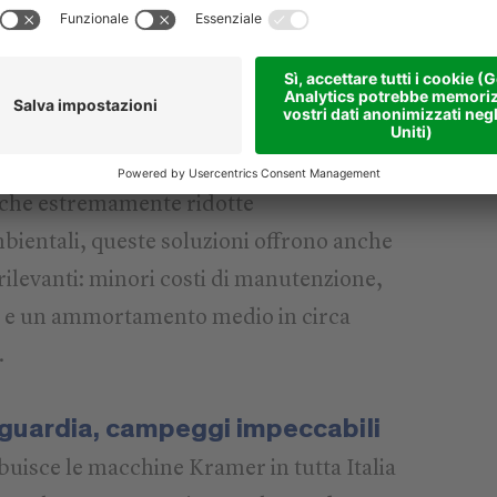
ia una Kramer elettrica:
 agli ioni di litio ad alte prestazioni
omia di 2 fino a 5 ore senza necessità di
dia
oni di gas di scarico e polveri sottili
iche estremamente ridotte
mbientali, queste soluzioni offrono anche
rilevanti: minori costi di manutenzione,
se e un ammortamento medio in circa
.
nguardia, campeggi impeccabili
buisce le macchine Kramer in tutta Italia