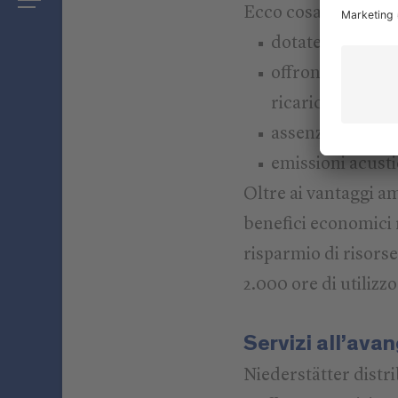
Ecco cosa differenz
dotate di batterie
offrono un’auton
ricarica interme
assenza di emissi
emissioni acust
Oltre ai vantaggi a
benefici economici 
risparmio di risor
2.000 ore di utilizzo
Servizi all’ava
Niederstätter distri