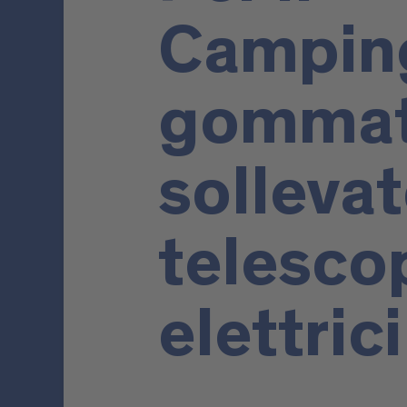
Camping
gommat
sollevat
telesco
elettrici