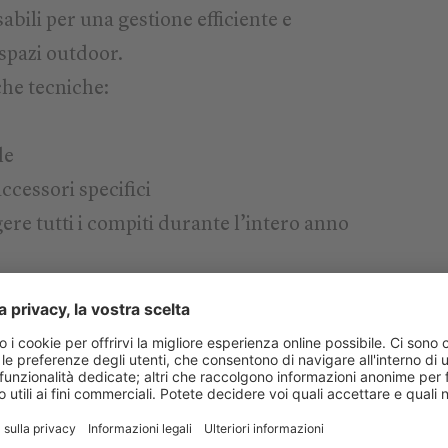
bili per una gestione efficiente e
 spazi outdoor.
che tecniche:
le
accessori specifici
gere tutti i compiti durante l’intero anno
n per il Settore Camping
oro del marchio Kramer 100% elettriche
 pala gommata 5065e e il sollevatore
no ideali per l’utilizzo in contesti
 come campeggi e villaggi vacanze.