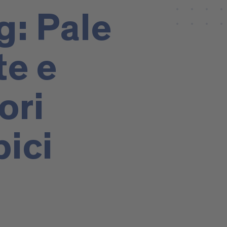
: Pale
e e
ori
pici