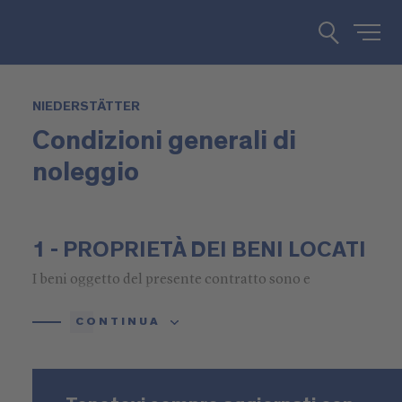
NIEDERSTÄTTER
Condizioni generali di
noleggio
1 - PROPRIETÀ DEI BENI LOCATI
I beni oggetto del presente contratto sono e
rimangono nell'esclusiva proprietà della società
CONTINUA
locatrice. I beni oggetto del presente atto non
potranno essere concessi in uso o custodia a terzi a
qualsiasi titolo, né il presente contratto potrà essere