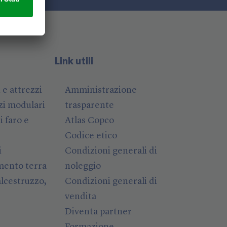
i
Link utili
 e attrezzi
Amministrazione
zi modulari
trasparente
i faro e
Atlas Copco
Codice etico
i
Condizioni generali di
ento terra
noleggio
lcestruzzo,
Condizioni generali di
vendita
Diventa partner