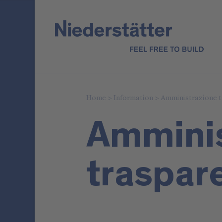
Home
>
Information
>
Amministrazione t
Amminis
traspar