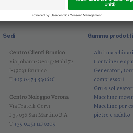
Sedi
Gamma prodott
Centro Clienti Brunico
Altri macchinari
Via Johann-Georg-Mahl 72
Container e spa
I-39031 Brunico
Generatori, torr
T
+39 0474 530636
compressori
Gru e sollevator
Centro Noleggio Verona
Macchine movim
Via Fratelli Cervi
Macchine per ca
I-37036 San Martino B.A
pietre e asfalto
T
+39 0451 1170209