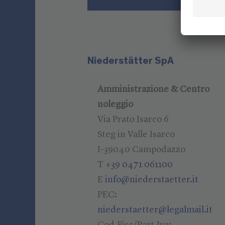
Niederstätter SpA
Amministrazione & Centro
noleggio
Via Prato Isarco 6
Steg in Valle Isarco
I-39040 Campodazzo
T
+39 0471 061100
E
info@niederstaetter.it
PEC:
niederstaetter@legalmail.it