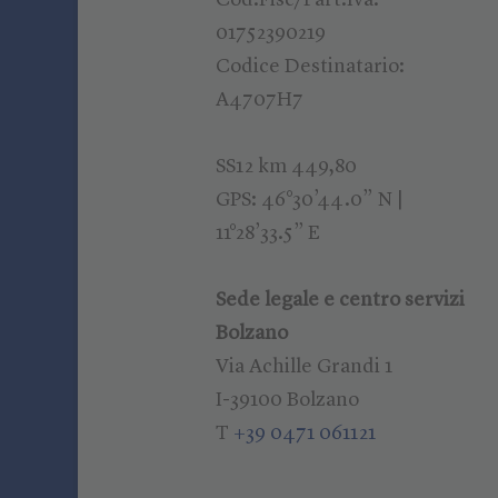
Cod.Fisc/Part.Iva:
01752390219
Codice Destinatario:
A4707H7
SS12 km 449,80
GPS: 46°30’44.0” N |
11°28’33.5” E
Sede legale e centro servizi
Bolzano
Via Achille Grandi 1
I-39100 Bolzano
T
+39 0471 061121