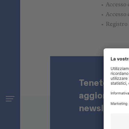
Accesso 
Accesso c
Registro 
Tenetevi s
aggiornati c
newsletter!