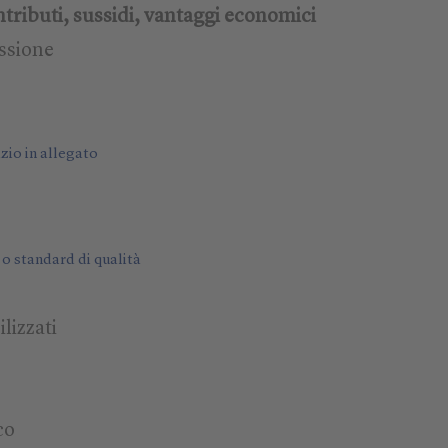
tributi, sussidi, vantaggi economici
essione
izio in allegato
 o standard di qualità
lizzati
co