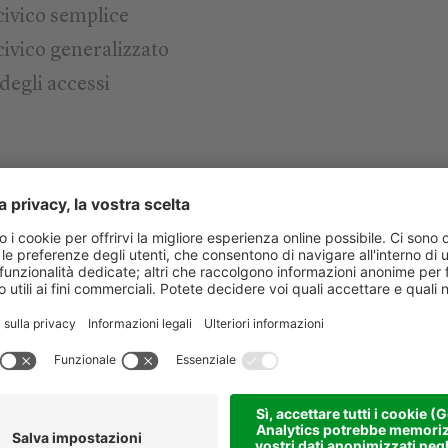
civico semplice
ivico generalizzato
degli accessi
empre
on la nostra
trattamento dat