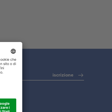
iscrizione
i
(info)