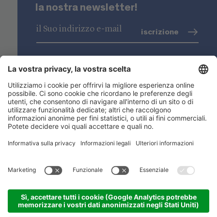
la nostra newsletter!
iscrizione
trattamento dati
(info)
Niederstätter SpA
Sedi
Gamma prodotti
Link utili
ACADEMY