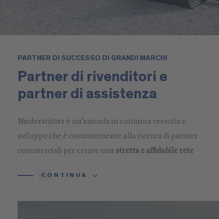
PARTNER DI SUCCESSO DI GRANDI MARCHI
Partner di rivenditori e
partner di assistenza
Niederstätter è un’azienda in continua crescita e
sviluppo che è costantemente alla ricerca di partner
commerciali per creare una
stretta e affidabile rete
di distribuzione per i marchi di qualità Kramer e
CONTINUA
Lissmac
. Inoltre, cerchiamo partner di assistenza in
tutta Italia, per
la manutenzione e la cura delle
macchine edili e per operazioni di montaggio e