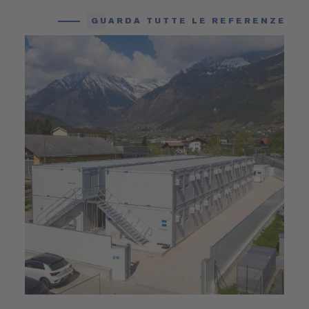
Niederstätter è il partner ideale che fa per Lei.
GUARDA TUTTE LE REFERENZE
Consegna, posizionamento e installazione dei
Suoi container o delle Sue strutture modulari in
tempi brevi e senza contrattempi.
Si concentri
sul Suo progetto, a tutto il resto ci pensiamo
noi
. Niederstätter dispone di fornitori
professionali affidabili, depositi di noleggio ben
attrezzati, esperti tecnici installatori e
consulenti sempre aggiornati.
Soluzioni container piccoli o
grandi - Niederstätter è il Suo
referente
Che sia un piccolo container sanitario per una