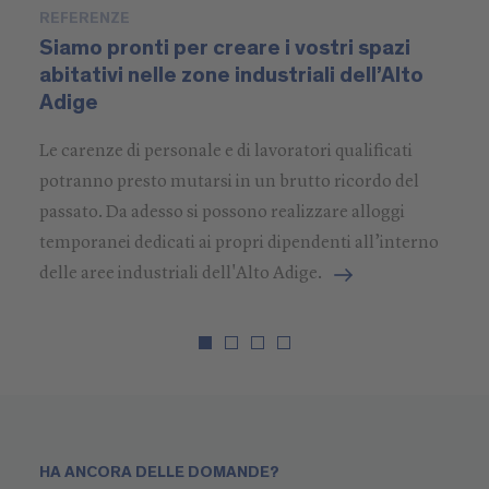
festa di paese, un deposito per abitazioni o una
REFERENZE
R
intera scuola temporanea per 500 studenti,
Siamo pronti per creare i vostri spazi
S
abitativi nelle zone industriali dell’Alto
g
Niederstätter ha pronta la struttura mobile
Adige
adatta. Grazie all'
importante numero di
A 
progetti realizzati
, abbiamo a disposizione
Le carenze di personale e di lavoratori qualificati
co
molte soluzioni, diverse tra loro, capaci di
potranno presto mutarsi in un brutto ricordo del
es
esaudire ogni richiesta, anche la più esigente. Ci
passato. Da adesso si possono realizzare alloggi
uf
chiami ora, oppure ci mandi i dettagli delle Sue
temporanei dedicati ai propri dipendenti all’interno
richieste via e-mail. Con il servizio container
delle aree industriali dell'Alto Adige.
Niederstätter, la soluzione vincente è a portata
di mano.
Servizio container: soluzioni
personalizzate per il Suo
progetto
HA ANCORA DELLE DOMANDE?