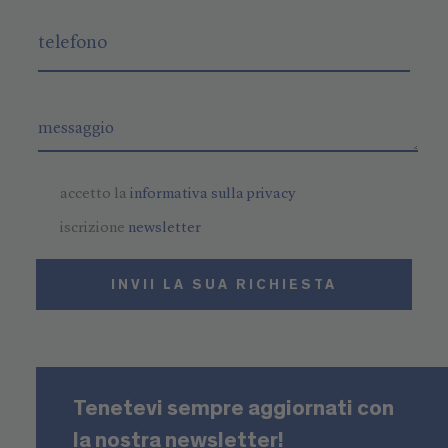
oltre al sistema di strutture modulari, anche le
attrezzature della stessa. Grazie ad una fitta
rete di partner, posizionati sia nelle vicinanze
delle nostre sedi di Bolzano, Verona e Treviso,
sia nel resto del territorio nazionale e oltre,
possiamo offrire diversi servizi aggiuntivi come
accetto la
informativa sulla privacy
sottostrutture, fondazioni e linee di
iscrizione
newsletter
collegamento, strutture in acciaio per
installazioni su portali, attrezzature tecniche
INVII LA SUA RICHIESTA
come cablaggio dati, protezione antincendio e
sistemi d’allarme.
Inoltre, presso i nostri centri Niederstätter le
strutture modulari, allestite con molteplici
Tenetevi sempre aggiornati con
arredi come tavoli, sedie da ufficio e non,
la nostra newsletter!
armadi, letti e molto altro, possono essere