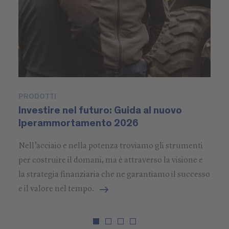
PRODOTTI
R
Investire nel futuro: Guida al nuovo
S
Iperammortamento 2026
N
s
Nell’acciaio e nella potenza troviamo gli strumenti
Da
per costruire il domani, ma è attraverso la visione e
ge
la strategia finanziaria che ne garantiamo il successo
mo
e il valore nel tempo.
fo
so