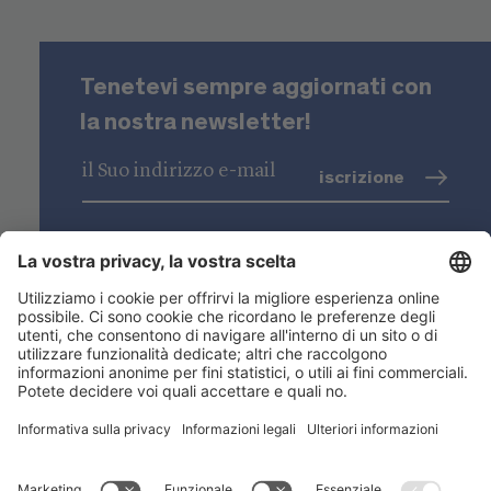
Tenetevi sempre aggiornati con
la nostra newsletter!
iscrizione
trattamento dati
(info)
Niederstätter SpA
Sedi
Gamma prodotti