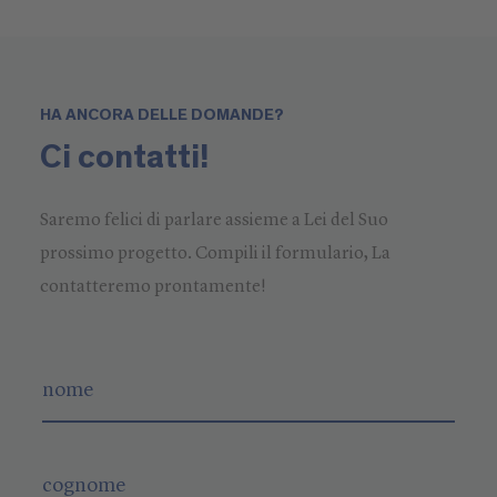
te
da
se
ri
HA ANCORA DELLE DOMANDE?
Ci contatti!
Saremo felici di parlare assieme a Lei del Suo
prossimo progetto. Compili il formulario, La
contatteremo prontamente!