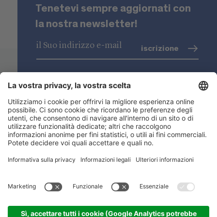
Tenetevi sempre aggiornati con
la nostra newsletter!
iscrizione
trattamento dati
(info)
Niederstätter SpA
Sedi
Gamma prodotti
Link utili