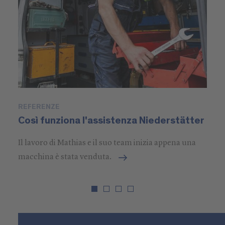
REFERENZE
P
Così funziona l'assistenza Niederstätter
S
Il lavoro di Mathias e il suo team inizia appena una
macchina è stata venduta.