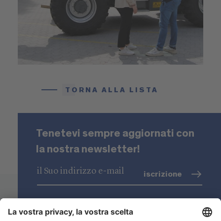
TORNA ALLA LISTA
Tenetevi sempre aggiornati con
la nostra newsletter!
iscrizione
trattamento dati
(info)