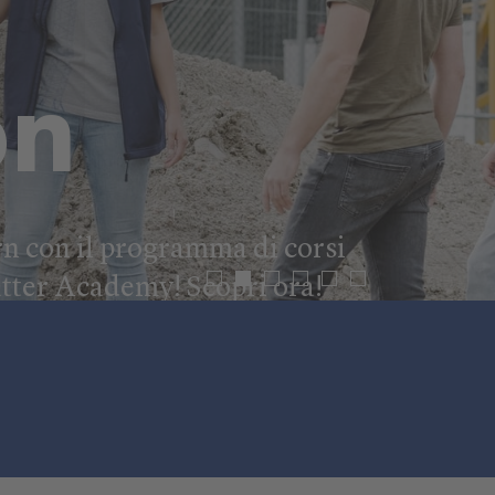
on
arn con il programma di corsi
ätter Academy! Scopri ora!