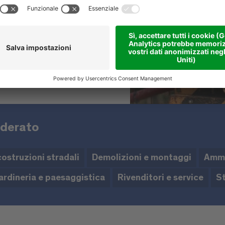
iderato
costruzioni stradali
Demolizioni e montaggi
Ammi
ardineria e paesaggistica
Rivenditori e service
St