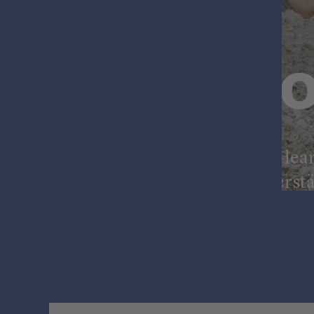
New
Editi
Feel free to le
della Niederst
CONTINUA