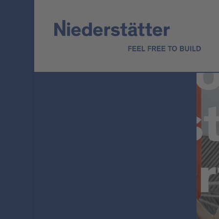
Corso
gruist
esper