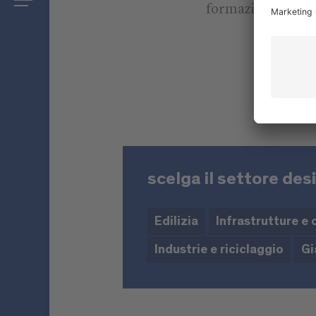
formazione.
scelga il settore des
Edilizia
Infrastrutture e 
Industrie e riciclaggio
Gi