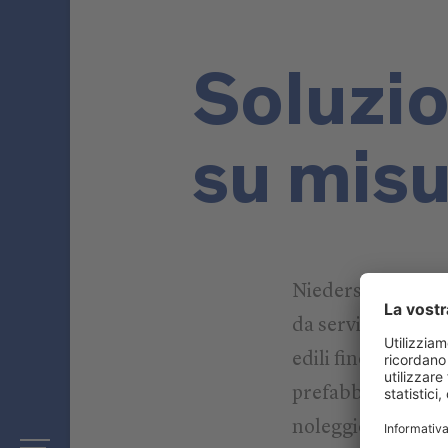
Soluzio
su misu
Niederstätter è op
da servizi globali
edili fino alla co
prefabbricata, dal
noleggio di macchi