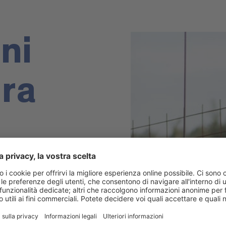
ni
ra
erativa in tanti ambiti:
 nel settore delle gru
struzione di scuole
la vendita e dal
ne edili fino alla