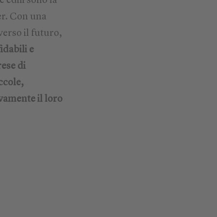
 edili sono la
er. Con una
erso il futuro,
fidabili e
rese di
ccole,
vamente il loro