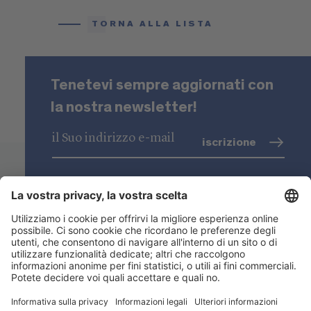
TORNA ALLA LISTA
Tenetevi sempre aggiornati con
la nostra newsletter!
iscrizione
trattamento dati
(info)
Niederstätter SpA
Sedi