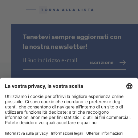
TORNA ALLA LISTA
Tenetevi sempre aggiornati con
la nostra newsletter!
iscrizione
trattamento dati
(info)
Niederstätter SpA
Sedi