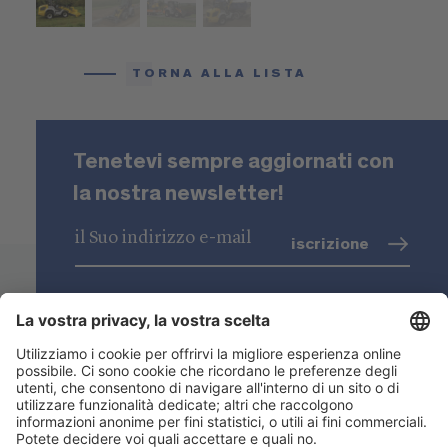
TORNA ALLA LISTA
Tenetevi sempre aggiornati con
la nostra newsletter!
iscrizione
trattamento dati
(info)
Niederstätter SpA