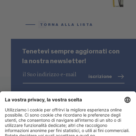
TORNA ALLA LISTA
Tenetevi sempre aggiornati con
la nostra newsletter!
iscrizione
trattamento dati
(info)
Niederstätter SpA