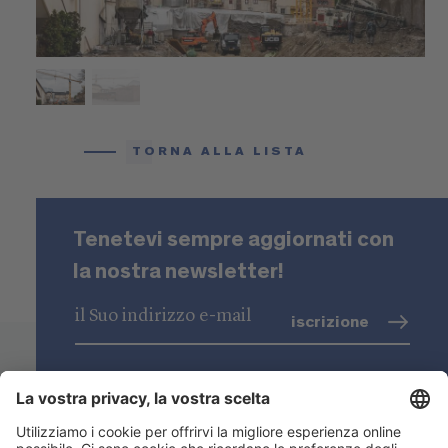
TORNA ALLA LISTA
Tenetevi sempre aggiornati con
la nostra newsletter!
iscrizione
trattamento dati
(info)