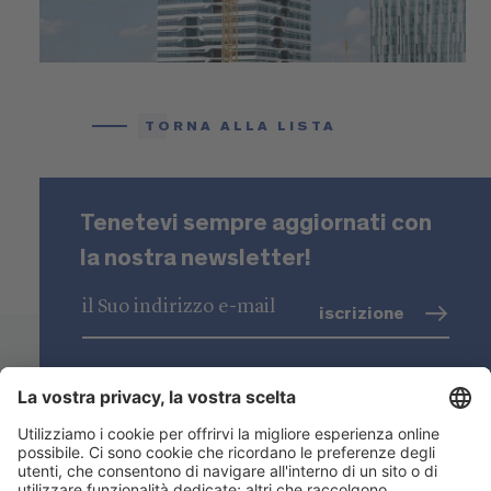
TORNA ALLA LISTA
Tenetevi sempre aggiornati con
la nostra newsletter!
iscrizione
trattamento dati
(info)