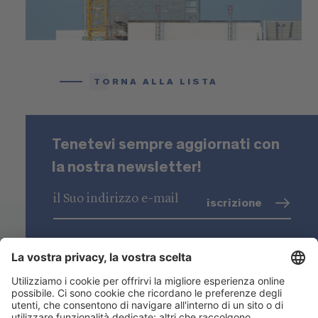
TORNA ALLA LISTA
Tenetevi sempre aggiornati con
la nostra newsletter!
iscrizione
trattamento dati
(info)