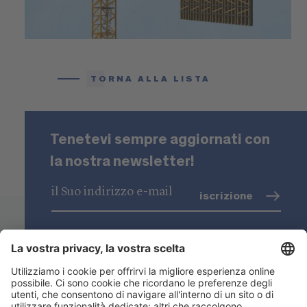
TORNA ALLA LISTA
Tenetevi sempre aggiornati con
la nostra newsletter!
iscrizione
trattamento dati
(info)