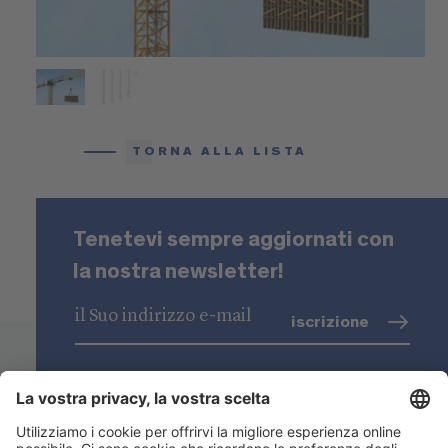
TORNA ALLA LISTA
Tenetevi sempre aggiornati con
la nostra newsletter!
iscrizione
trattamento dati
(info)