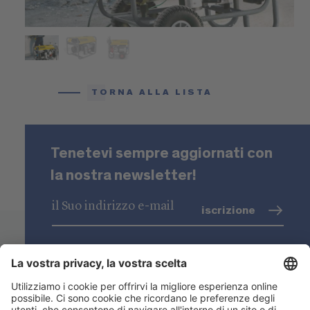
TORNA ALLA LISTA
Tenetevi sempre aggiornati con
la nostra newsletter!
iscrizione
trattamento dati
(info)