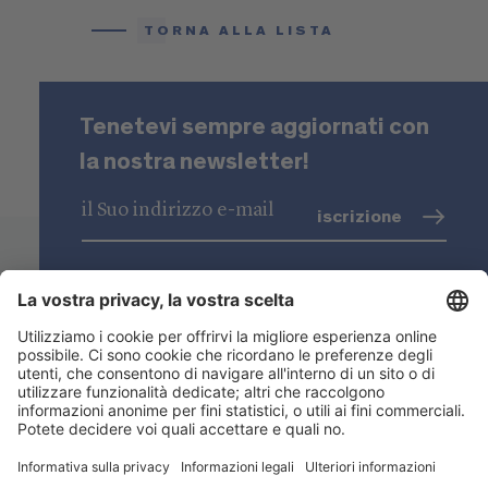
TORNA ALLA LISTA
Tenetevi sempre aggiornati con
la nostra newsletter!
iscrizione
trattamento dati
(info)
Niederstätter SpA
Sedi