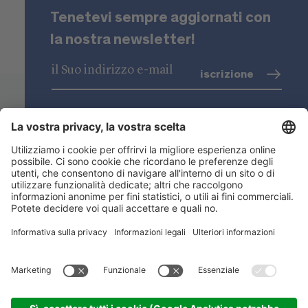
Tenetevi sempre aggiornati con
la nostra newsletter!
iscrizione
trattamento dati
(info)
Niederstätter SpA
Sedi
Gamma prodotti
Link utili