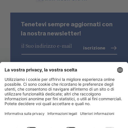
Tenetevi sempre aggiornati con
la nostra newsletter!
iscrizione
trattamento dati
(info)
Niederstätter SpA
Sedi
Gamma prodotti