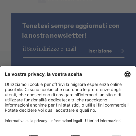
Tenetevi sempre aggiornati con
la nostra newsletter!
iscrizione
trattamento dati
(info)
Niederstätter SpA
Sedi
Gamma prodotti