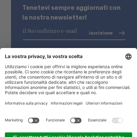
Tenetevi sempre aggiornati con
la nostra newsletter!
iscrizione
trattamento dati
(info)
Niederstätter SpA
Sedi
Gamma prodotti
Link utili