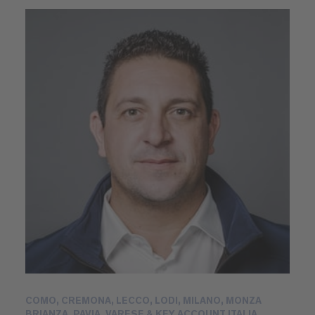
COMO, CREMONA, LECCO, LODI, MILANO, MONZA
BRIANZA, PAVIA, VARESE & KEY ACCOUNT ITALIA