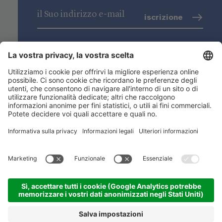
iscrizione
trattamento dati
(info)
Niederstätter SpA
Sedi
Gamma prodotti
Link utili
ACADEMY
©
2026
Niederstätter SpA
.
Credits
.
Privacy
.
Impostazioni dei cookies
.
Sitemap