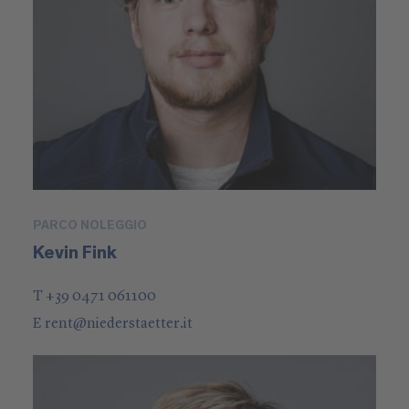
PARCO NOLEGGIO
Kevin Fink
T +39 0471 061100
E
rent
@
niederstaetter
.it