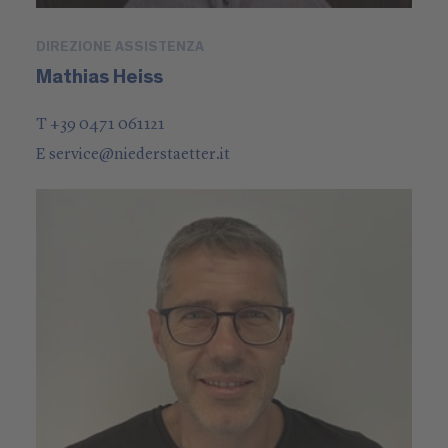
DIREZIONE ASSISTENZA
Mathias Heiss
T +39 0471 061121
E
service
@
niederstaetter
.it