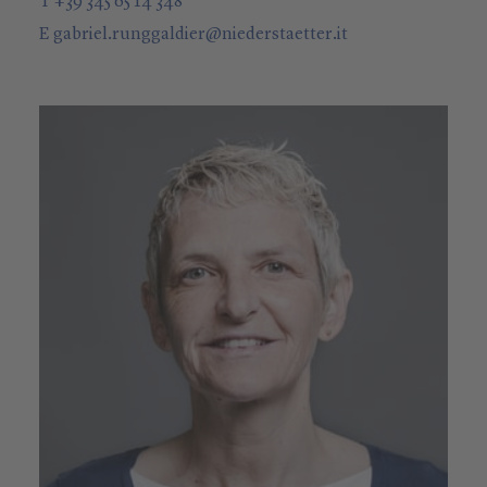
T +39 345 65 14 348
E
gabriel.runggaldier
@
niederstaetter
.it