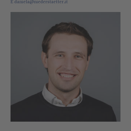
E
daniela
@
niederstaetter
.it