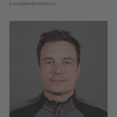
E
used
@
niederstaetter
.it