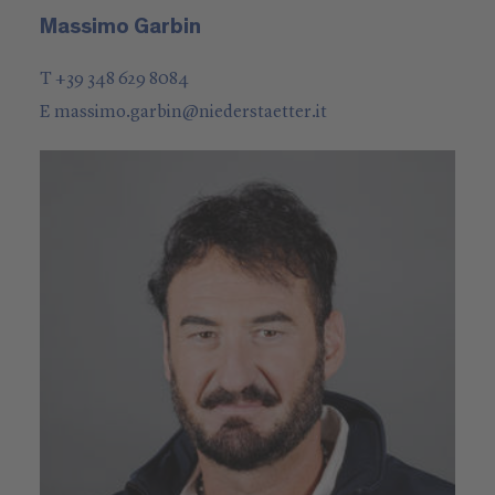
Massimo Garbin
T +39 348 629 8084
E
massimo.garbin
@
niederstaetter
.it