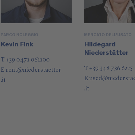
PARCO NOLEGGIO
MERCATO DELL'USATO
Kevin Fink
Hildegard
Niederstätter
T +39 0471 061100
T +39 348 736 6225
E
rent
@
niederstaetter
E
used
@
niedersta
.it
.it