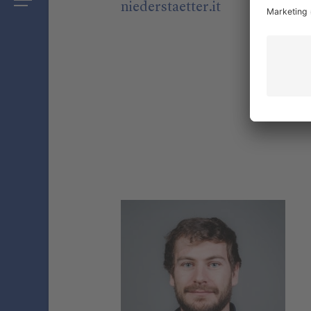
niederstaetter
.it