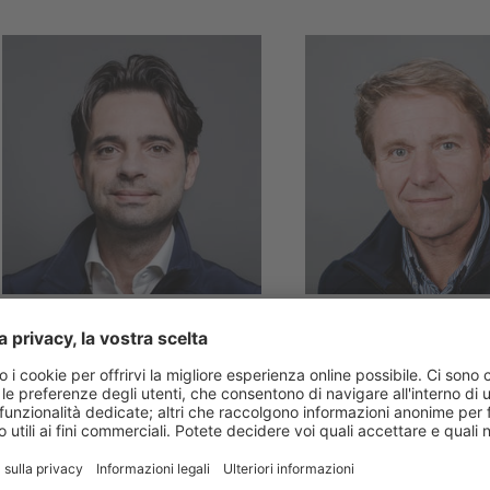
TREVISO & PORDENONE
BELLUNO
Emanuele
Natalino
Pastorello
Kratter
T +39 340 056 8188
T +39 347 120 4982