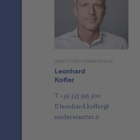
DIRETTORE COMMERCIALE
Leonhard
Kofler
T +39 335 395 300
E
leonhard.kofler
@
niederstaetter
.it