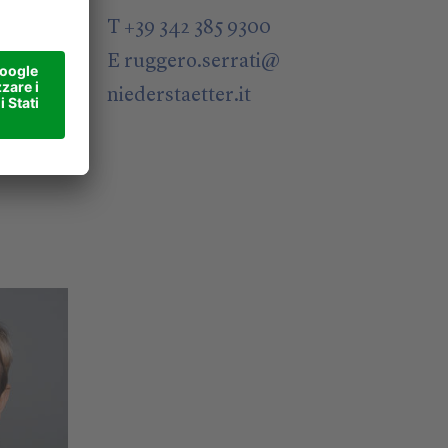
@
T +39 342 385 9300
E
ruggero.serrati
@
niederstaetter
.it