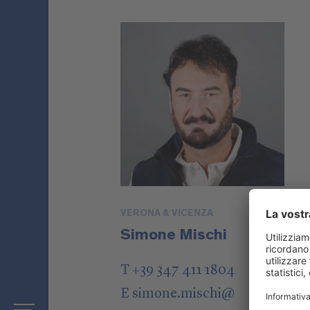
VERONA & VICENZA
Simone Mischi
T +39 347 411 1804
E
simone.mischi
@