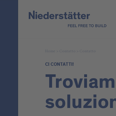
Home
>
Contatto
>
Contatto
CI CONTATTI!
Troviam
soluzio