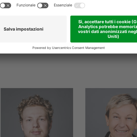
E
emanuele.pastorello
E
natalino.kratter
@
niederstaetter
.it
niederstaetter
.it