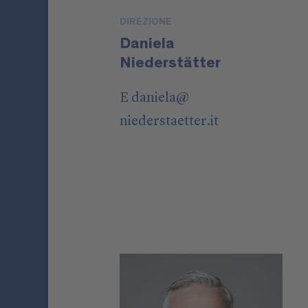
DIREZIONE
Daniela
Niederstätter
E
daniela
@
niederstaetter
.it