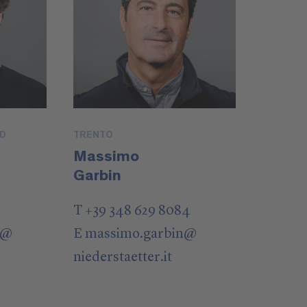
UD
TRENTO
Massimo
Garbin
T +39 348 629 8084
@
E
massimo.garbin
@
niederstaetter
.it