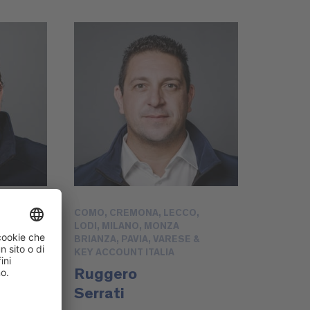
COMO, CREMONA, LECCO,
LODI, MILANO, MONZA
BRIANZA, PAVIA, VARESE &
KEY ACCOUNT ITALIA
Ruggero
Serrati