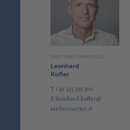
DIRETTORE COMMERCIALE
Leonhard
Kofler
T +39 335 395 300
E
leonhard.kofler
@
niederstaetter
.it