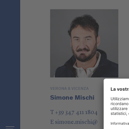
VERONA & VICENZA
Simone Mischi
T +39 347 411 1804
E
simone.mischi
@