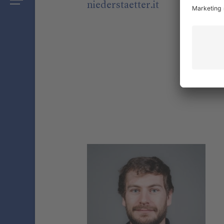
niederstaetter
.it