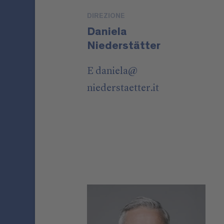
DIREZIONE
Daniela
Niederstätter
E
daniela
@
niederstaetter
.it