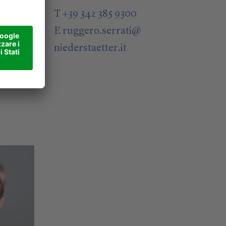
@
T +39 342 385 9300
E
ruggero.serrati
@
niederstaetter
.it