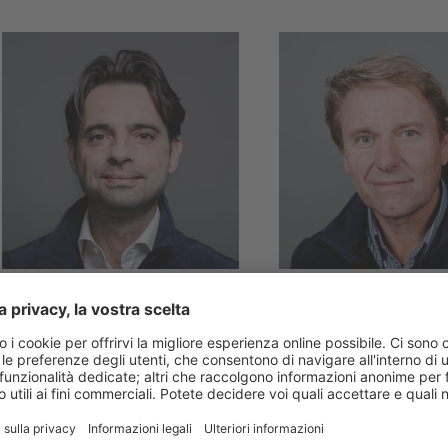
TREVISO & PORDENONE
BELLUNO
Emanuele
Natalino
Pastorello
Kratter
T +39 340 056 8188
T +39 347 120 4982