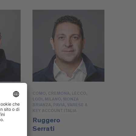
COMO, CREMONA, LECCO,
LODI, MILANO, MONZA
BRIANZA, PAVIA, VARESE &
KEY ACCOUNT ITALIA
Ruggero
Serrati