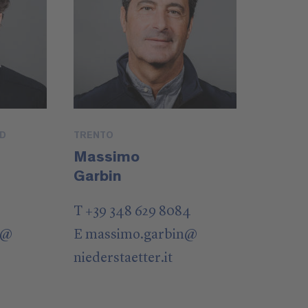
UD
TRENTO
Massimo
Garbin
T +39 348 629 8084
@
E
massimo.garbin
@
niederstaetter
.it