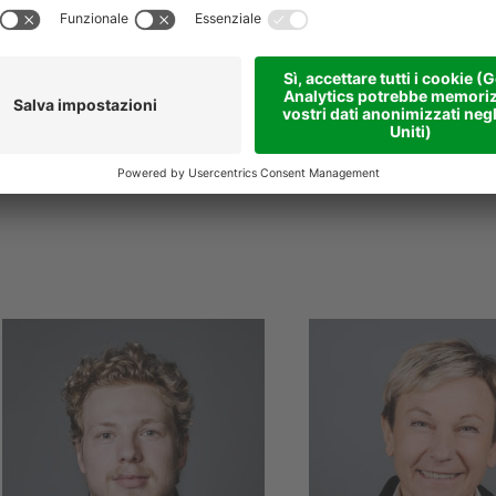
E
emanuele.pastorello
E
natalino.kratter
@
niederstaetter
.it
niederstaetter
.it