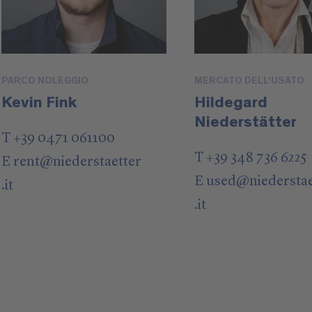
PARCO NOLEGGIO
MERCATO DELL'USATO
Kevin Fink
Hildegard
Niederstätter
T +39 0471 061100
T +39 348 736 6225
E
rent
@
niederstaetter
E
used
@
niedersta
.it
.it