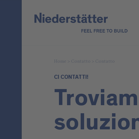
Home
>
Contatto
>
Contatto
CI CONTATTI!
Troviam
soluzio