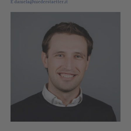
E
daniela
@
niederstaetter
.it