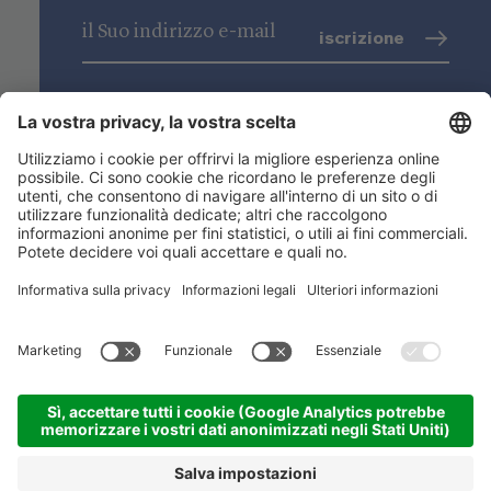
iscrizione
trattamento dati
(info)
Niederstätter SpA
Sedi
Gamma prodotti
Link utili
ACADEMY
©
2026
Niederstätter SpA
.
Credits
.
Privacy
.
Impostazioni dei cookies
.
Sitemap