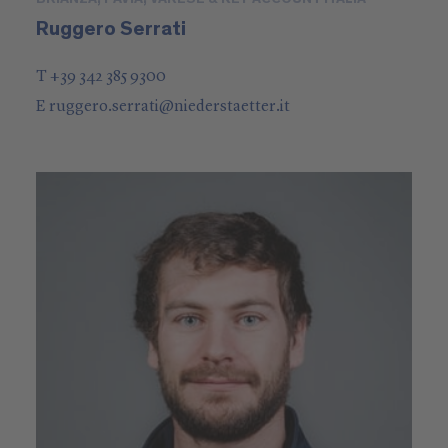
Ruggero Serrati
T +39 342 385 9300
E
ruggero.serrati
@
niederstaetter
.it