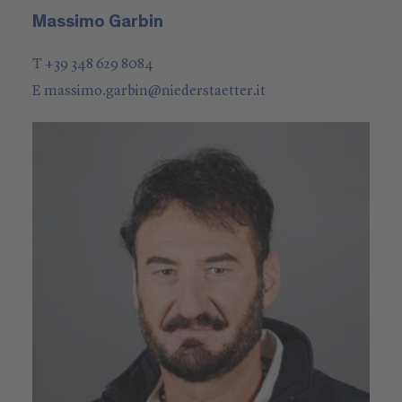
Massimo Garbin
T +39 348 629 8084
E
massimo.garbin
@
niederstaetter
.it