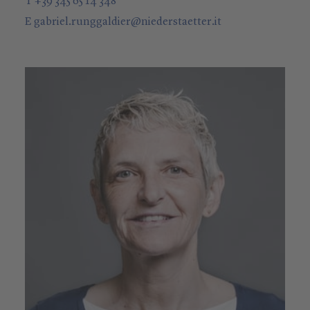
T +39 345 65 14 348
E
gabriel.runggaldier
@
niederstaetter
.it