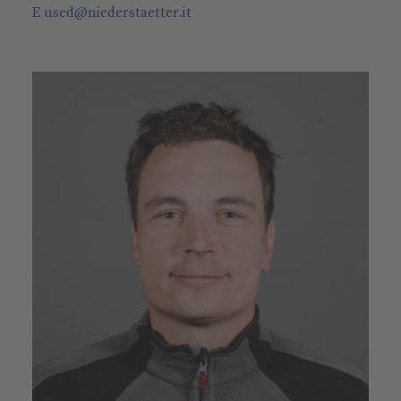
E
used
@
niederstaetter
.it