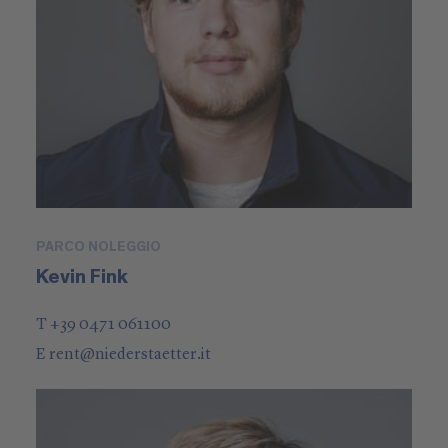
PARCO NOLEGGIO
Kevin Fink
T +39 0471 061100
E
rent
@
niederstaetter
.it