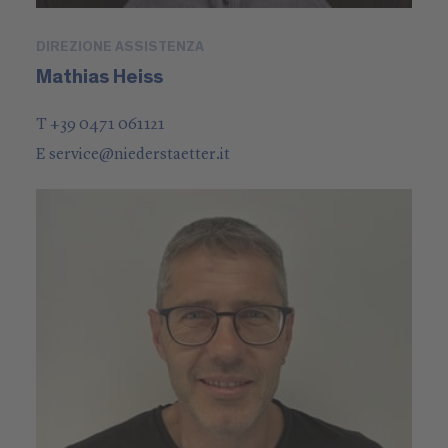
DIREZIONE ASSISTENZA
Mathias Heiss
T +39 0471 061121
E
service
@
niederstaetter
.it