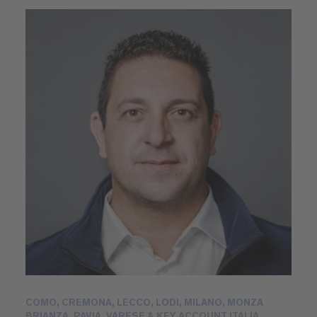
COMO, CREMONA, LECCO, LODI, MILANO, MONZA
BRIANZA, PAVIA, VARESE & KEY ACCOUNT ITALIA