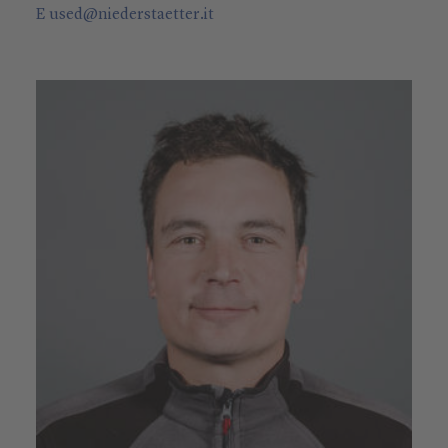
E
used
@
niederstaetter
.it