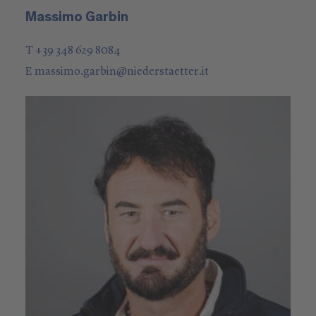
Massimo Garbin
T +39 348 629 8084
E
massimo.garbin
@
niederstaetter
.it