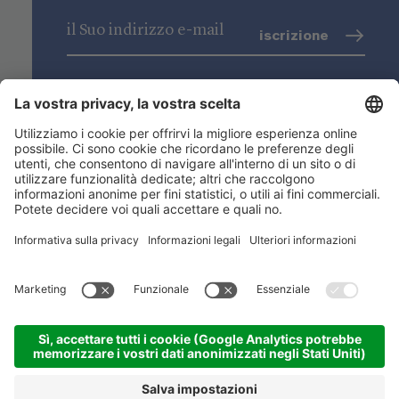
iscrizione
trattamento dati
(info)
Niederstätter SpA
Sedi
Gamma prodotti
Link utili
ACADEMY
©
2026
Niederstätter SpA
.