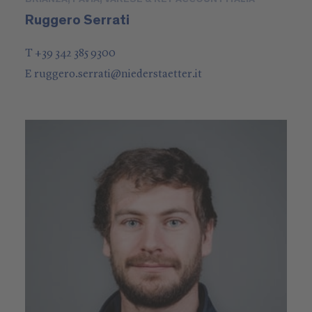
Ruggero Serrati
T +39 342 385 9300
E
ruggero.serrati
@
niederstaetter
.it