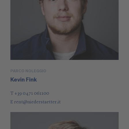
PARCO NOLEGGIO
Kevin Fink
T +39 0471 061100
E
rent
@
niederstaetter
.it