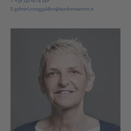
T +39 345 65 14 348
E
gabriel.runggaldier
@
niederstaetter
.it