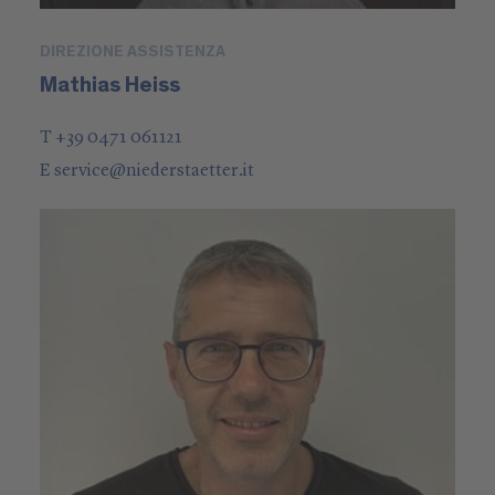
DIREZIONE ASSISTENZA
Mathias Heiss
T +39 0471 061121
E
service
@
niederstaetter
.it