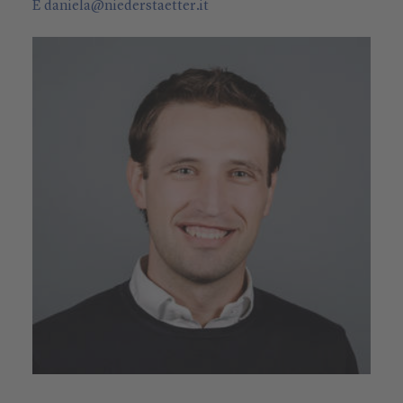
E
daniela
@
niederstaetter
.it