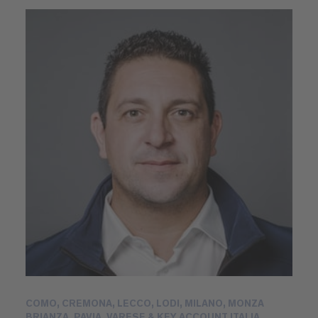
COMO, CREMONA, LECCO, LODI, MILANO, MONZA
BRIANZA, PAVIA, VARESE & KEY ACCOUNT ITALIA