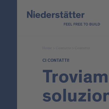
Home
>
Contatto
>
Contatto
CI CONTATTI!
Troviam
soluzio