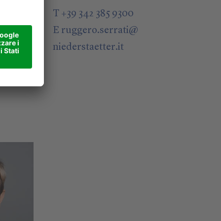
@
T +39 342 385 9300
E
ruggero.serrati
@
niederstaetter
.it