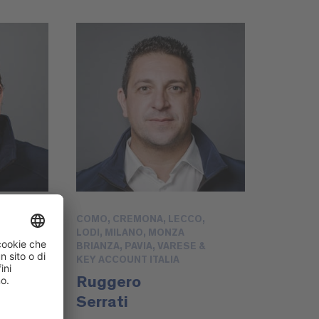
COMO, CREMONA, LECCO,
LODI, MILANO, MONZA
BRIANZA, PAVIA, VARESE &
KEY ACCOUNT ITALIA
Ruggero
Serrati