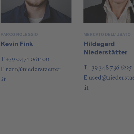
PARCO NOLEGGIO
MERCATO DELL'USATO
Kevin Fink
Hildegard
Niederstätter
T +39 0471 061100
T +39 348 736 6225
E
rent
@
niederstaetter
E
used
@
niedersta
.it
.it