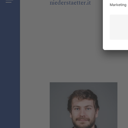
niederstaetter
.it