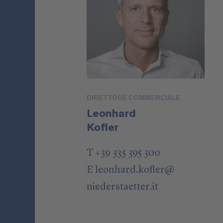
DIRETTORE COMMERCIALE
Leonhard
Kofler
T +39 335 395 300
E
leonhard.kofler
@
niederstaetter
.it