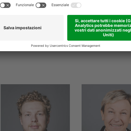
E
emanuele.pastorello
E
natalino.kratter
@
niederstaetter
.it
niederstaetter
.it