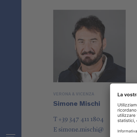
VERONA & VICENZA
Simone Mischi
T +39 347 411 1804
E
simone.mischi
@