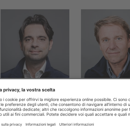
TREVISO & PORDENONE
BELLUNO
Emanuele
Natalino
Pastorello
Kratter
T +39 340 056 8188
T +39 347 120 4982