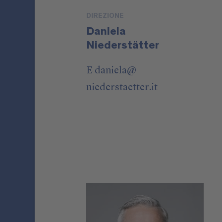
DIREZIONE
Daniela
Niederstätter
E
daniela
@
niederstaetter
.it