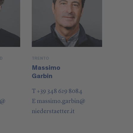
UD
TRENTO
Massimo
Garbin
T +39 348 629 8084
@
E
massimo.garbin
@
niederstaetter
.it