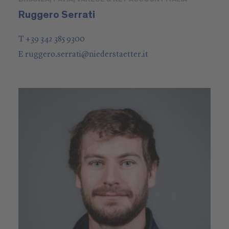
Ruggero Serrati
T +39 342 385 9300
E
ruggero.serrati
@
niederstaetter
.it