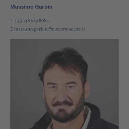
Massimo Garbin
T +39 348 629 8084
E
massimo.garbin
@
niederstaetter
.it