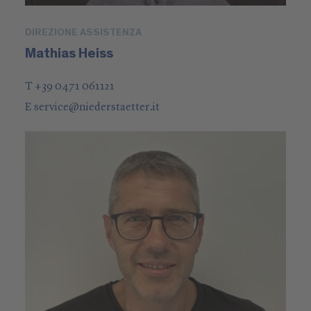
DIREZIONE ASSISTENZA
Mathias Heiss
T +39 0471 061121
E
service
@
niederstaetter
.it