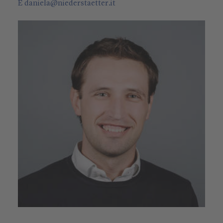
E
daniela
@
niederstaetter
.it