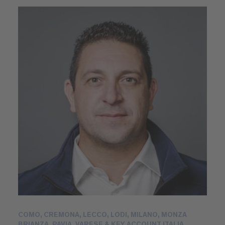
COMO, CREMONA, LECCO, LODI, MILANO, MONZA
BRIANZA, PAVIA, VARESE & KEY ACCOUNT ITALIA