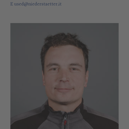
E
used
@
niederstaetter
.it