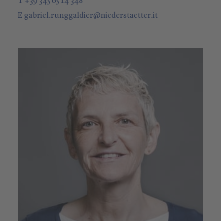
T +39 345 65 14 348
E
gabriel.runggaldier
@
niederstaetter
.it