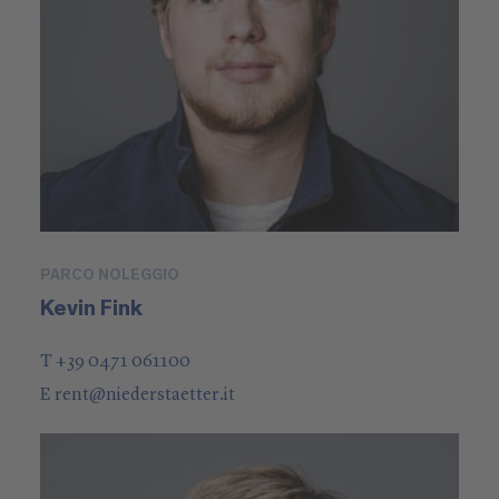
PARCO NOLEGGIO
Kevin Fink
T +39 0471 061100
E
rent
@
niederstaetter
.it