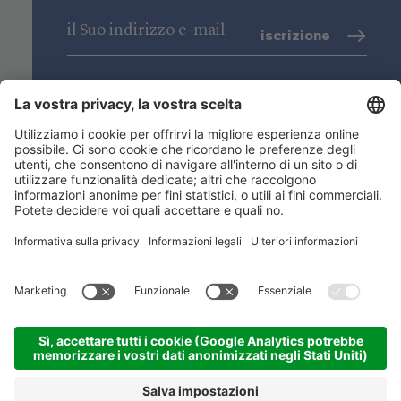
iscrizione
trattamento dati
(info)
Niederstätter SpA
Sedi
Gamma prodotti
Link utili
ACADEMY
©
2026
Niederstätter SpA
.