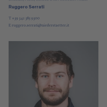
Ruggero Serrati
T +39 342 385 9300
E
ruggero.serrati
@
niederstaetter
.it