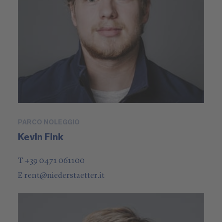
PARCO NOLEGGIO
Kevin Fink
T +39 0471 061100
E
rent
@
niederstaetter
.it