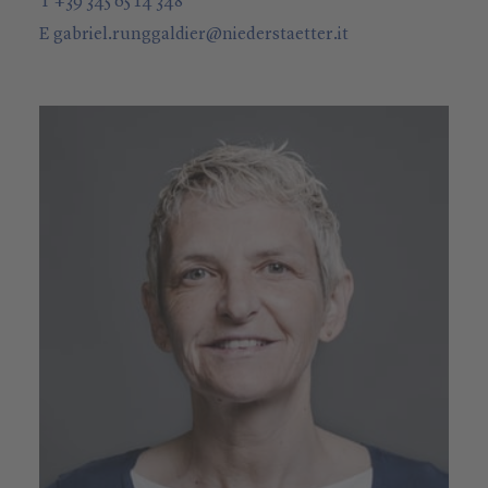
T +39 345 65 14 348
E
gabriel.runggaldier
@
niederstaetter
.it