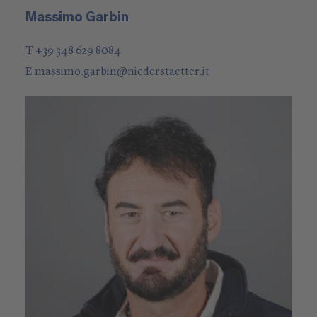
Massimo Garbin
T +39 348 629 8084
E
massimo.garbin
@
niederstaetter
.it