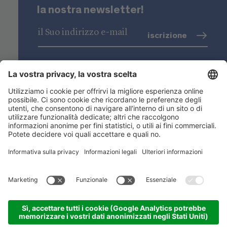
la nostra newsletter!
iscrizione
trattamento dati
(info)
Niederstätter SpA
Sedi
Gamma prodotti
Link utili
ACADEMY