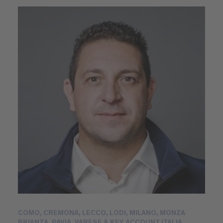
COMO, CREMONA, LECCO, LODI, MILANO, MONZA
BRIANZA, PAVIA, VARESE & KEY ACCOUNT ITALIA