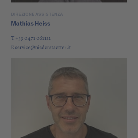
DIREZIONE ASSISTENZA
Mathias Heiss
T +39 0471 061121
E
service
@
niederstaetter
.it