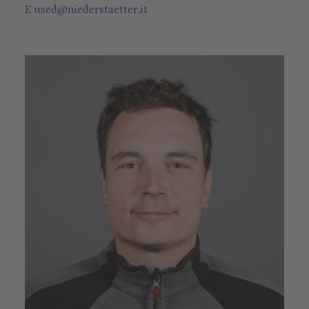
E
used
@
niederstaetter
.it