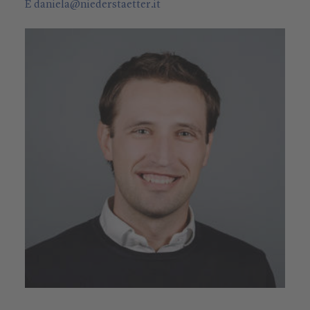
E
daniela
@
niederstaetter
.it