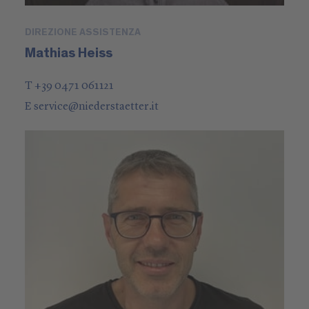
DIREZIONE ASSISTENZA
Mathias Heiss
T +39 0471 061121
E
service
@
niederstaetter
.it