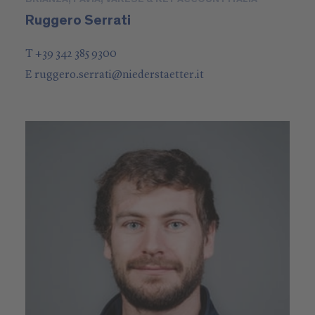
Ruggero Serrati
T +39 342 385 9300
E
ruggero.serrati
@
niederstaetter
.it