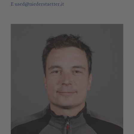
E
used
@
niederstaetter
.it