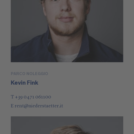
PARCO NOLEGGIO
Kevin Fink
T +39 0471 061100
E
rent
@
niederstaetter
.it