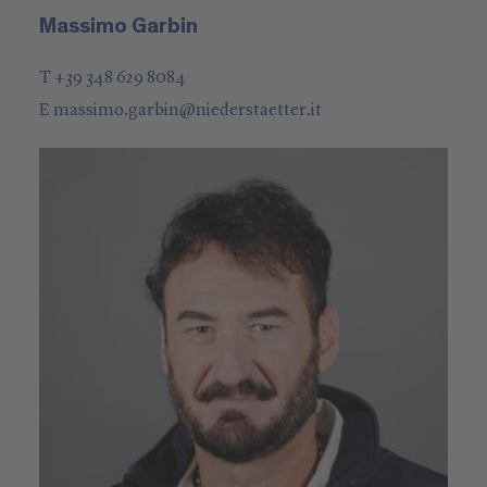
Massimo Garbin
T +39 348 629 8084
E
massimo.garbin
@
niederstaetter
.it