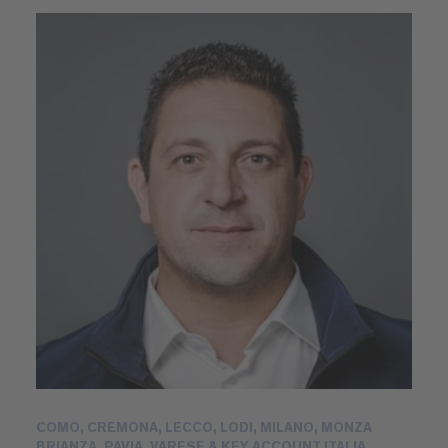
COMO, CREMONA, LECCO, LODI, MILANO, MONZA
BRIANZA, PAVIA, VARESE & KEY ACCOUNT ITALIA