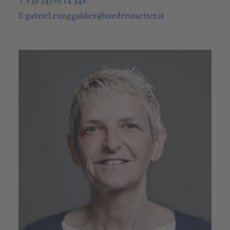
T +39 345 65 14 348
E
gabriel.runggaldier
@
niederstaetter
.it