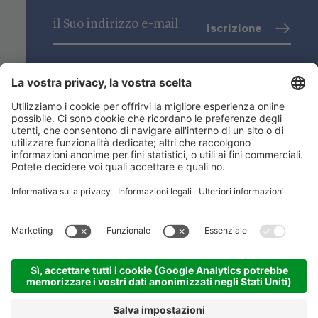
iscrizione
trattamento dati
(info)
Niederstätter SpA
Sedi
Gamma prodotti
Link utili
ACADEMY
©
2026
Niederstätter SpA
.