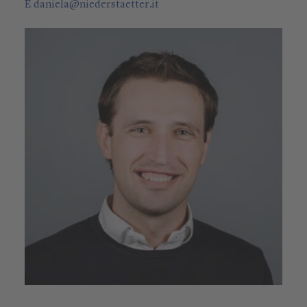
E
daniela
@
niederstaetter
.it