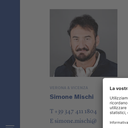
VERONA & VICENZA
Simone Mischi
T +39 347 411 1804
E
simone.mischi
@