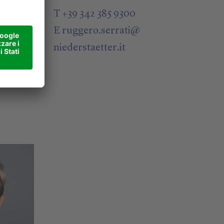
@
T +39 342 385 9300
E
ruggero.serrati
@
niederstaetter
.it