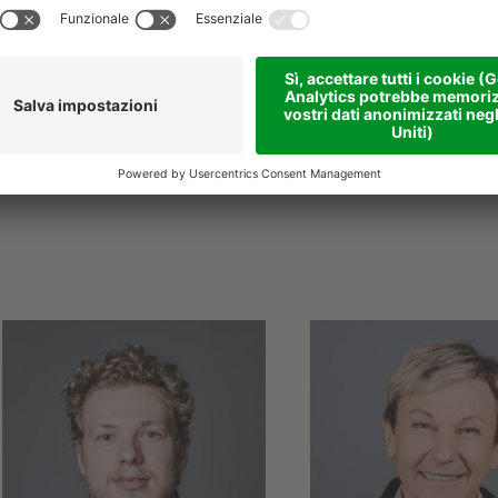
E
emanuele.pastorello
E
natalino.kratter
@
niederstaetter
.it
niederstaetter
.it