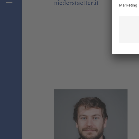
niederstaetter
.it