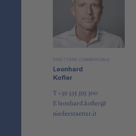
DIRETTORE COMMERCIALE
Leonhard
Kofler
T +39 335 395 300
E
leonhard.kofler
@
niederstaetter
.it