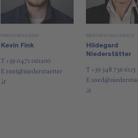
PARCO NOLEGGIO
MERCATO DELL'USATO
Kevin Fink
Hildegard
Niederstätter
T +39 0471 061100
T +39 348 736 6225
E
rent
@
niederstaetter
E
used
@
niedersta
.it
.it