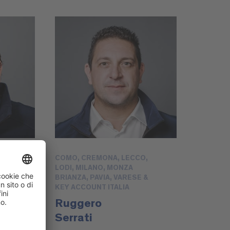
COMO, CREMONA, LECCO,
LODI, MILANO, MONZA
BRIANZA, PAVIA, VARESE &
KEY ACCOUNT ITALIA
Ruggero
Serrati