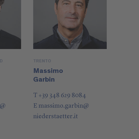
UD
TRENTO
Massimo
Garbin
T +39 348 629 8084
@
E
massimo.garbin
@
niederstaetter
.it