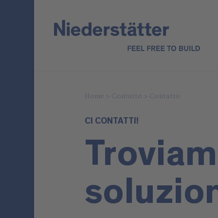
Home
>
Contatto
>
Contatto
CI CONTATTI!
Troviam
soluzio