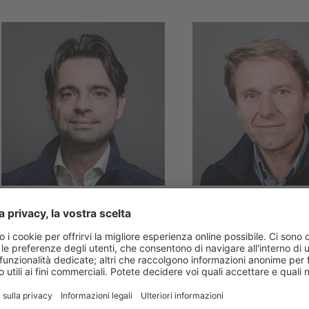
TREVISO & PORDENONE
BELLUNO
Emanuele
Natalino
Pastorello
Kratter
T +39 340 056 8188
T +39 347 120 4982