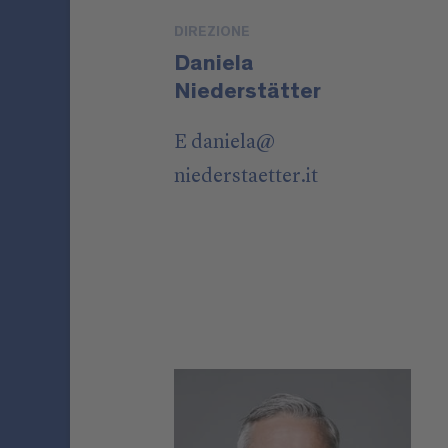
DIREZIONE
Daniela
Niederstätter
E
daniela
@
niederstaetter
.it