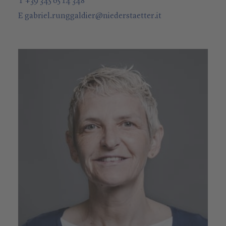
T +39 345 65 14 348
E
gabriel.runggaldier
@
niederstaetter
.it