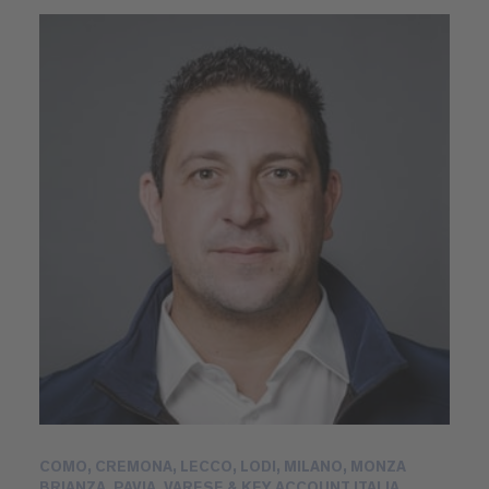
COMO, CREMONA, LECCO, LODI, MILANO, MONZA
BRIANZA, PAVIA, VARESE & KEY ACCOUNT ITALIA