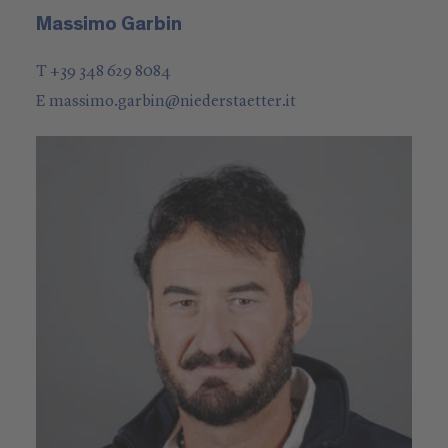
Massimo Garbin
T +39 348 629 8084
E
massimo.garbin
@
niederstaetter
.it