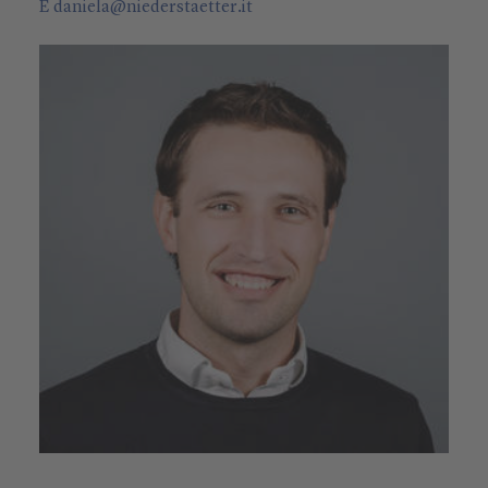
E
daniela
@
niederstaetter
.it