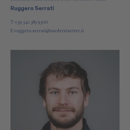
Ruggero Serrati
T +39 342 385 9300
E
ruggero.serrati
@
niederstaetter
.it