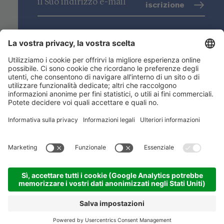
iscrizione
trattamento dati
(info)
Niederstätter SpA
Sedi
Gamma prodotti
Link utili
ACADEMY
©
2026
Niederstätter SpA
.
Credits
.
Privacy
.
Impostazioni dei cookies
.
Sitemap
CONTATTO