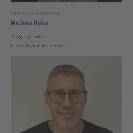
DIREZIONE ASSISTENZA
Mathias Heiss
T +39 0471 061121
E
service
@
niederstaetter
.it