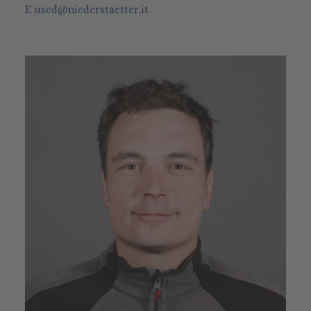
E
used
@
niederstaetter
.it