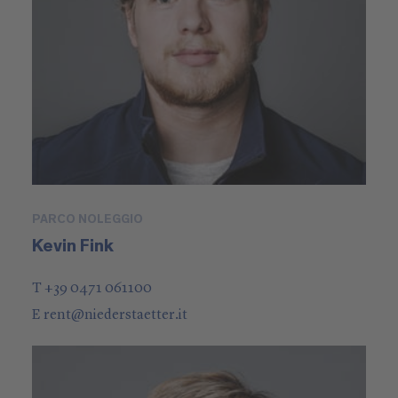
PARCO NOLEGGIO
Kevin Fink
T +39 0471 061100
E
rent
@
niederstaetter
.it