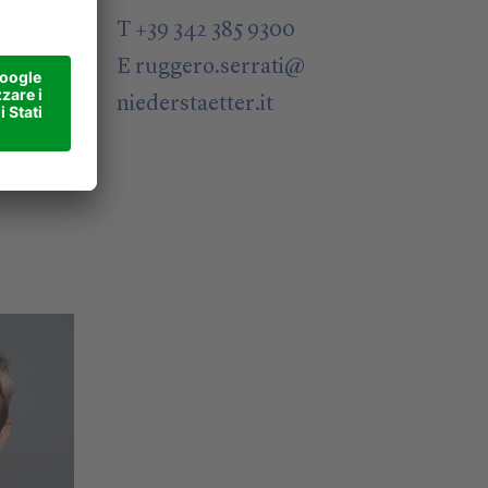
@
T +39 342 385 9300
E
ruggero.serrati
@
niederstaetter
.it