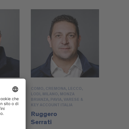
COMO, CREMONA, LECCO,
LODI, MILANO, MONZA
BRIANZA, PAVIA, VARESE &
KEY ACCOUNT ITALIA
Ruggero
Serrati