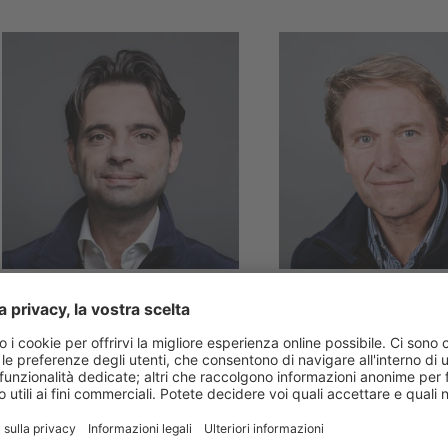
TREVISO & PORDENONE
BELLUNO
Emanuele
Natalino
Pastorello
Kratter
T +39 340 056 8188
T +39 347 120 4982