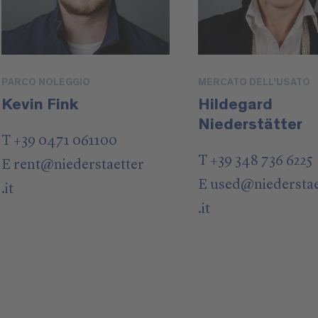
PARCO NOLEGGIO
MERCATO DELL'USATO
Kevin Fink
Hildegard
Niederstätter
T +39 0471 061100
T +39 348 736 6225
E
rent
@
niederstaetter
E
used
@
niedersta
.it
.it