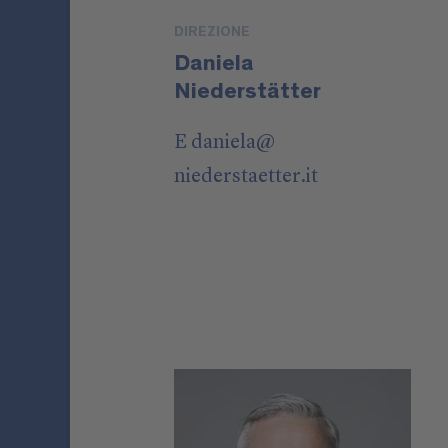
DIREZIONE
Daniela
Niederstätter
E
daniela
@
niederstaetter
.it