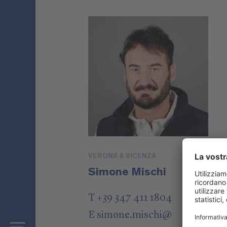
VERONA & VICENZA
Simone Mischi
T +39 347 411 1804
E
simone.mischi
@