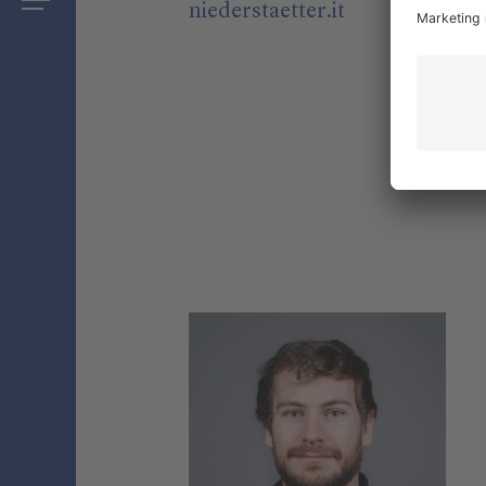
niederstaetter
.it