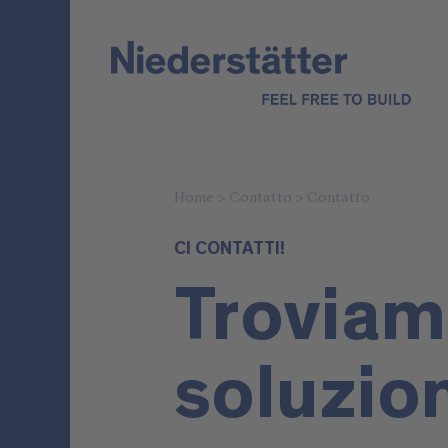
Home
>
Contatto
>
Contatto
CI CONTATTI!
Troviam
soluzio