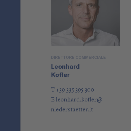
DIRETTORE COMMERCIALE
Leonhard
Kofler
T +39 335 395 300
E
leonhard.kofler
@
niederstaetter
.it