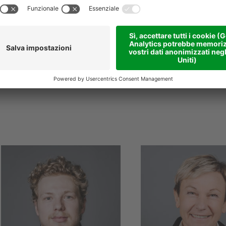
E
emanuele.pastorello
E
natalino.kratter
@
niederstaetter
.it
niederstaetter
.it