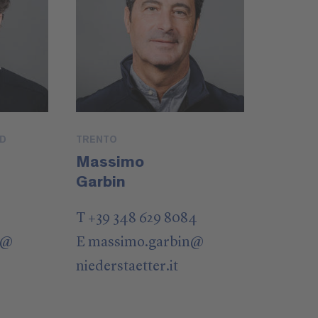
UD
TRENTO
Massimo
Garbin
T +39 348 629 8084
@
E
massimo.garbin
@
niederstaetter
.it