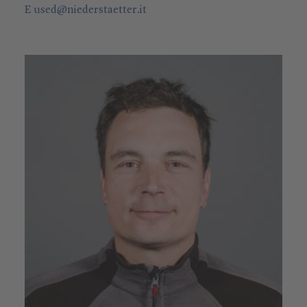
E
used
@
niederstaetter
.it