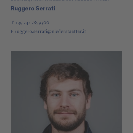
Ruggero Serrati
T +39 342 385 9300
E
ruggero.serrati
@
niederstaetter
.it