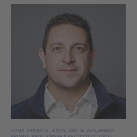
COMO, CREMONA, LECCO, LODI, MILANO, MONZA
BRIANZA, PAVIA, VARESE & KEY ACCOUNT ITALIA