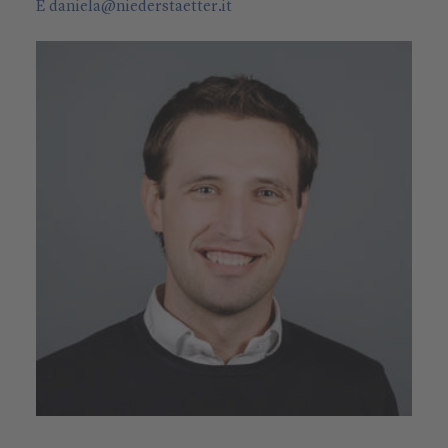
E
daniela
@
niederstaetter
.it