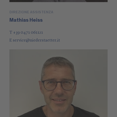
DIREZIONE ASSISTENZA
Mathias Heiss
T +39 0471 061121
E
service
@
niederstaetter
.it