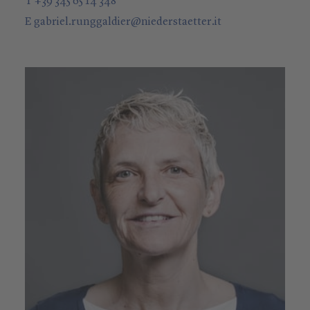
T +39 345 65 14 348
E
gabriel.runggaldier
@
niederstaetter
.it