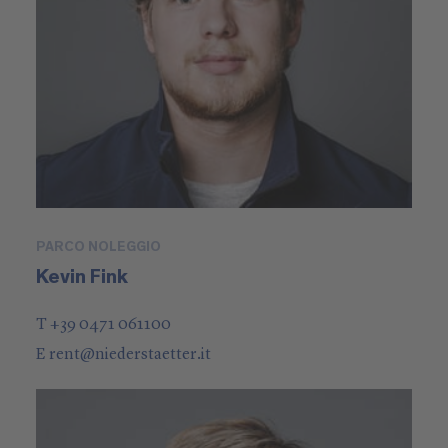
PARCO NOLEGGIO
Kevin Fink
T +39 0471 061100
E
rent
@
niederstaetter
.it