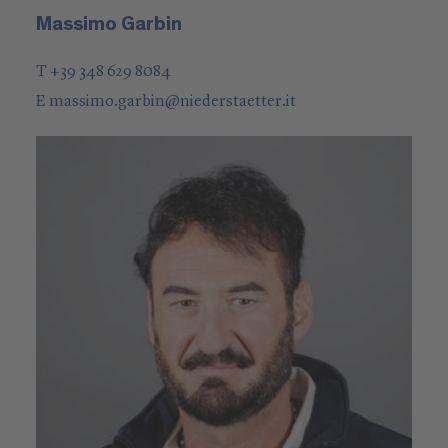
Massimo Garbin
T +39 348 629 8084
E
massimo.garbin
@
niederstaetter
.it