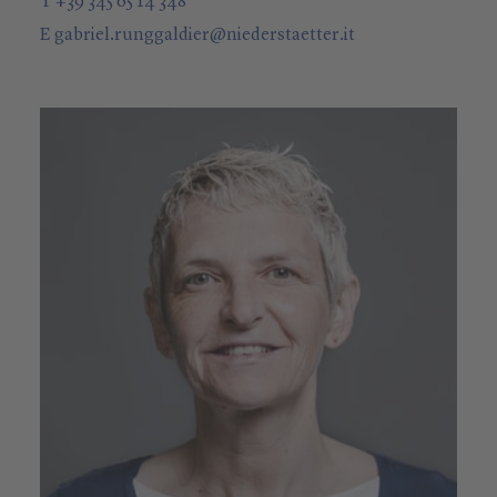
T +39 345 65 14 348
E
gabriel.runggaldier
@
niederstaetter
.it