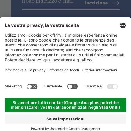
iscrizione
trattamento dati
(info)
Niederstätter SpA
Sedi
Gamma prodotti
Link utili
ACADEMY
©
2026
Niederstätter SpA
.
Credits
.
Privacy
.
Impostazioni dei cookies
.
Sitemap
CONTATTO