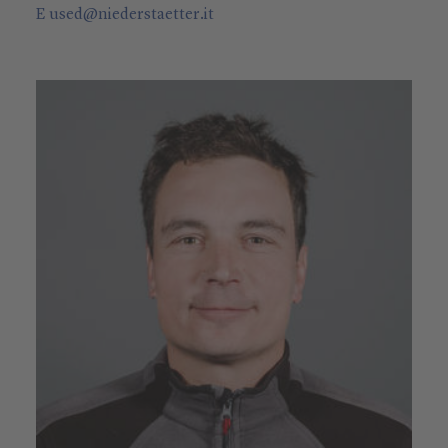
E
used
@
niederstaetter
.it