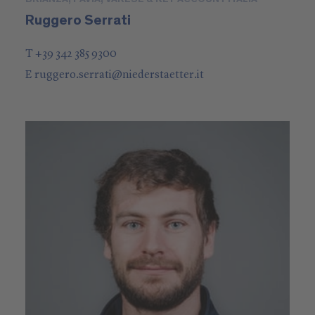
Ruggero Serrati
T +39 342 385 9300
E
ruggero.serrati
@
niederstaetter
.it