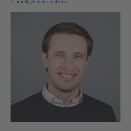
E
daniela
@
niederstaetter
.it