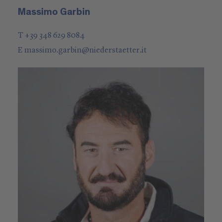
Massimo Garbin
T +39 348 629 8084
E
massimo.garbin
@
niederstaetter
.it