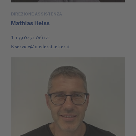
DIREZIONE ASSISTENZA
Mathias Heiss
T +39 0471 061121
E
service
@
niederstaetter
.it