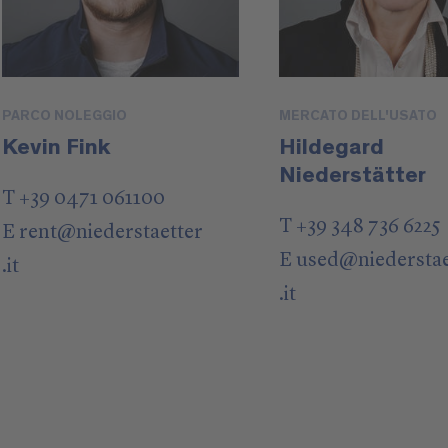
PARCO NOLEGGIO
MERCATO DELL'USATO
Kevin Fink
Hildegard
Niederstätter
T +39 0471 061100
T +39 348 736 6225
E
rent
@
niederstaetter
E
used
@
niedersta
.it
.it