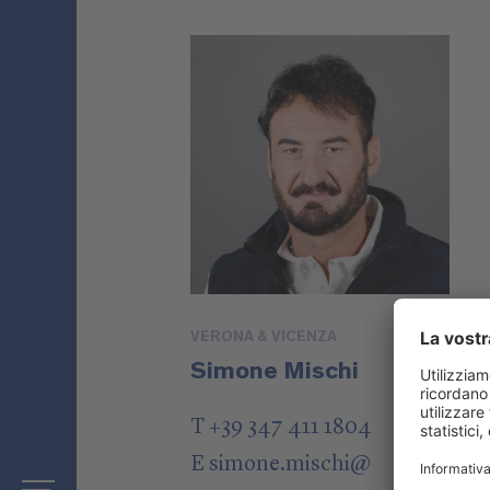
VERONA & VICENZA
Simone Mischi
T +39 347 411 1804
E
simone.mischi
@