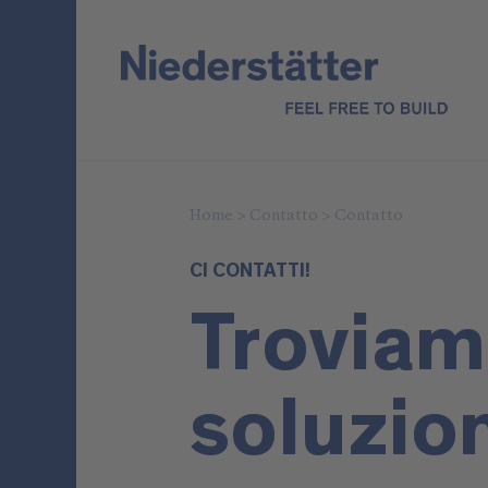
Home
>
Contatto
>
Contatto
CI CONTATTI!
Troviam
soluzio