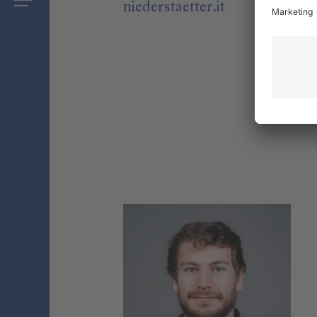
niederstaetter
.it