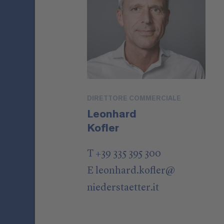
DIRETTORE COMMERCIALE
Leonhard
Kofler
T +39 335 395 300
E
leonhard.kofler
@
niederstaetter
.it