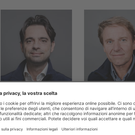
TREVISO & PORDENONE
BELLUNO
Emanuele
Natalino
Pastorello
Kratter
T +39 340 056 8188
T +39 347 120 4982