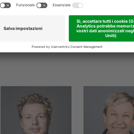
E
emanuele.pastorello
E
natalino.kratter
@
niederstaetter
.it
niederstaetter
.it