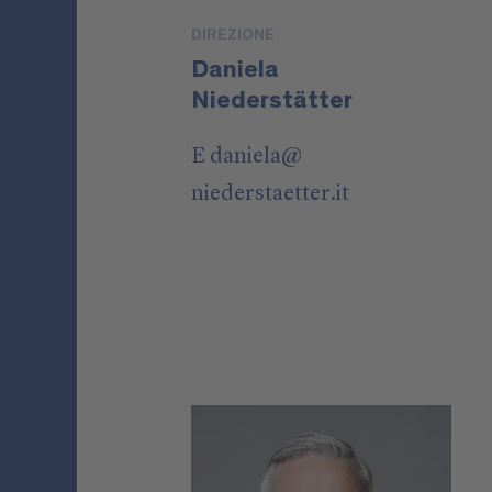
DIREZIONE
Daniela
Niederstätter
E
daniela
@
niederstaetter
.it