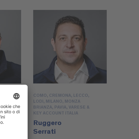
COMO, CREMONA, LECCO,
LODI, MILANO, MONZA
BRIANZA, PAVIA, VARESE &
KEY ACCOUNT ITALIA
Ruggero
Serrati