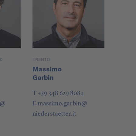
UD
TRENTO
Massimo
Garbin
T +39 348 629 8084
@
E
massimo.garbin
@
niederstaetter
.it