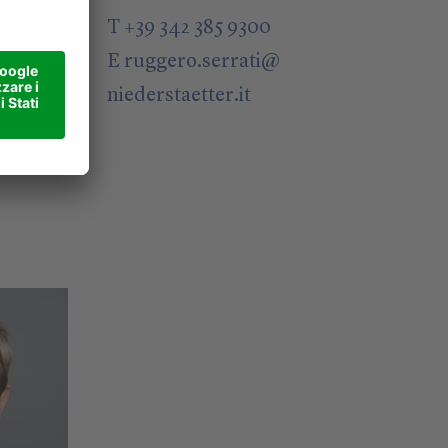
@
T +39 342 385 9300
E
ruggero.serrati
@
niederstaetter
.it