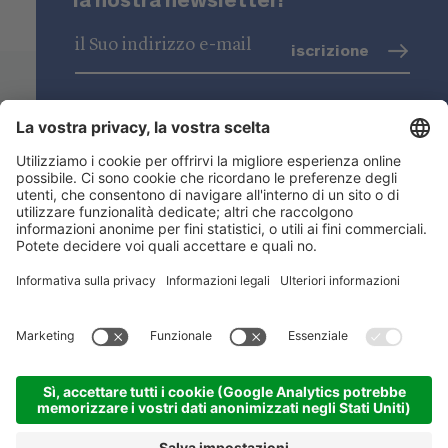
iscrizione
trattamento dati
(info)
Niederstätter SpA
Sedi
Gamma prodotti
Link utili
ACADEMY
©
2026
Niederstätter SpA
.