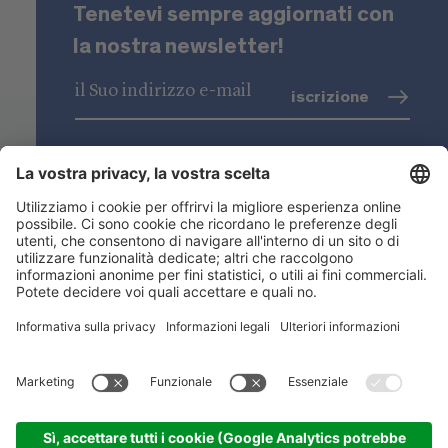
Tenetevi sempre aggiornati con
la nostra newsletter!
iscrizione
trattamento dati
(info)
Niederstätter SpA
Sedi
Gamma prodotti
Link utili