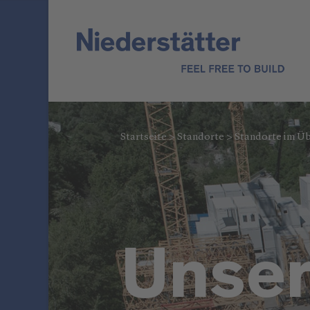
Startseite
>
Standorte
>
Standorte im Üb
Unse