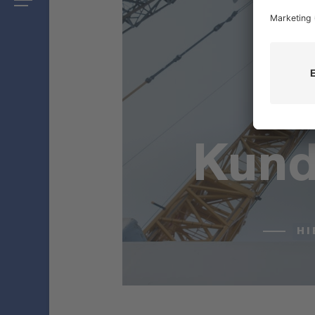
Kund
HI