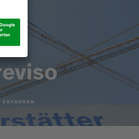
eviso
U ERFAHREN