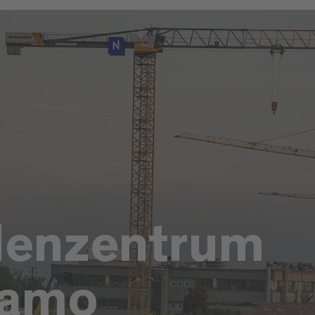
enzentrum
gamo