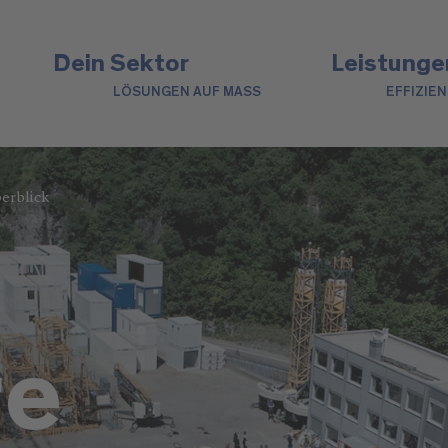
Dein Sektor
Leistunge
LÖSUNGEN AUF MASS
EFFIZIE
erblick
re