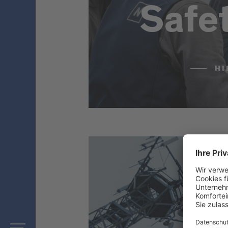
Safe
HI