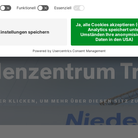
enzentrum Tr
ER KLICKEN, UM MEHR ÜBER DIESEN SITZ Z