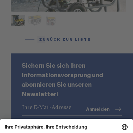
ZURÜCK ZUR LISTE
Sichern Sie sich Ihren
Informationsvorsprung und
abonnieren Sie unseren
Newsletter!
Anmelden
Datenschutz
(Info)