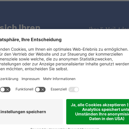
sich Ihren
nsvorsprung
Datenschutz
(Inf
ren Sie
sletter!
Standorte
Nützliche Links