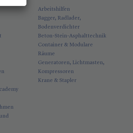
Arbeitshilfen
Bagger, Radlader,
Bodenverdichter
t
Beton-Stein-Asphalttechnik
Container & Modulare
Räume
Generatoren, Lichtmasten,
en
Kompressoren
Krane & Stapler
Academy
ahmen
 und