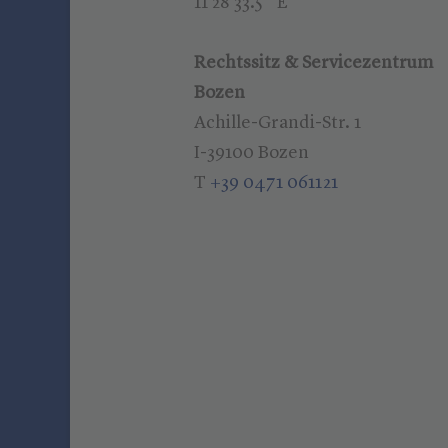
11°28’33.5” E
Rechtssitz & Servicezentrum
Bozen
Achille-Grandi-Str. 1
I-39100 Bozen
T
+39 0471 061121