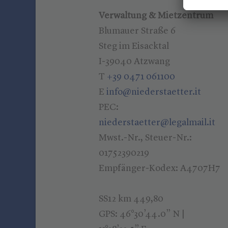
Verwaltung & Mietzentrum
Blumauer Straße 6
Steg im Eisacktal
I-39040 Atzwang
T
+39 0471 061100
E
info@niederstaetter.it
PEC:
niederstaetter@legalmail.it
Mwst.-Nr., Steuer-Nr.:
01752390219
Empfänger-Kodex: A4707H7
SS12 km 449,80
GPS: 46°30’44.0” N |