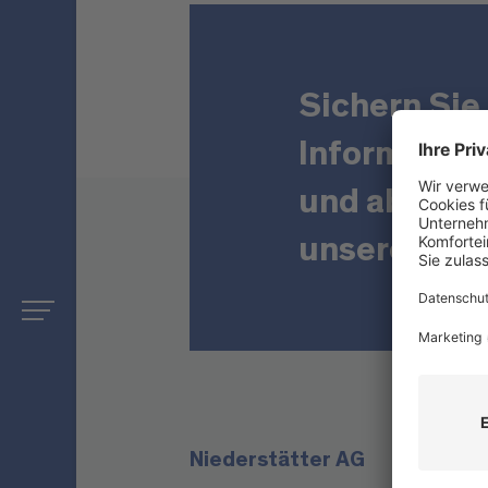
Sichern Sie 
Informatio
und abonnie
unseren New
Niederstätter AG