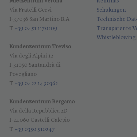
Mietzentrum Verona
Rentmas
Via Fratelli Cervi
Schulungen
I-37036 San Martino B.A
Technische Dat
T
+39 0451 1170209
Transparente V
Whistleblowing
Kundenzentrum Treviso
Via degli Alpini 12
I-31050 Santandrà di
Povegliano
T
+39 0422 1490362
Kundenzentrum Bergamo
Via della Repubblica 2D
I-24060 Castelli Calepio
T
+39 0350 510247