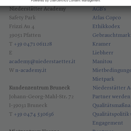
Niederstätter Academy
AGB's
Safety Park
Atlas Copco
Frizzi Au 4
Ethikkodex
39051 Pfatten
Gebrauchtmark
T
+39 0471 061128
Kramer
E
Liebherr
academy@niederstaetter.it
Manitou
W
n-academy.it
Mietbedingung
Mietpark
Kundenzentrum Bruneck
Niederstätter 
Johann-Georg-Mahl-Str. 72
Partner werden
I-39031 Bruneck
Qualitätsmaßn
T
+39 0474 530636
Qualitätspolitik
Engagement