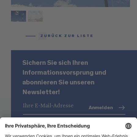
ZURÜCK ZUR LISTE
Sichern Sie sich Ihren
Informationsvorsprung und
abonnieren Sie unseren
Newsletter!
Anmelden
Datenschutz
(Info)