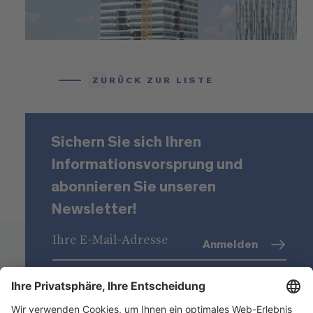
ZURÜCK ZUR LISTE
Sichern Sie sich Ihren
Informationsvorsprung und
abonnieren Sie unseren
Newsletter!
Anmelden
Datenschutz
(Info)